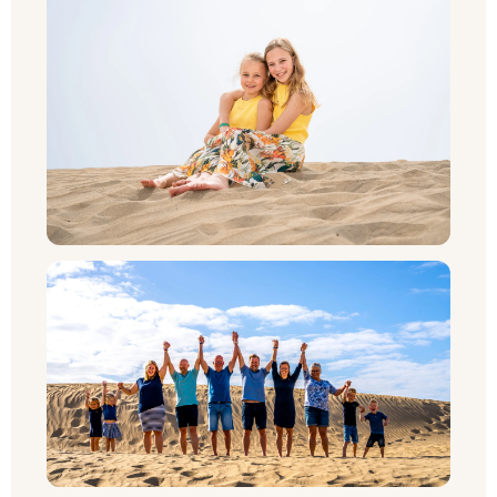
NL
UK
PT