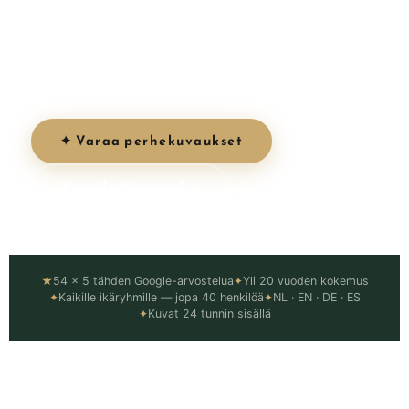
Rentoja, iloisia sessioita kaikille perheko'ille –
taaperosta isovanhempiin. Kuvattu Gran Canarian
upeimmissa paikoissa kultaisen tunnin valossa.
✦ Varaa perhekuvaukset
Kenelle tämä on? ↓
★
54 × 5 tähden Google-arvostelua
✦
Yli 20 vuoden kokemus
✦
Kaikille ikäryhmille — jopa 40 henkilöä
✦
NL · EN · DE · ES
✦
Kuvat 24 tunnin sisällä