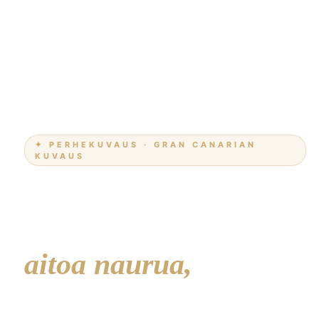
✦ PERHEKUVAUS · GRAN CANARIAN
KUVAUS
Perhevalokuvakuvaus
Gran Canaria —
aitoa naurua,
oikeat muistot