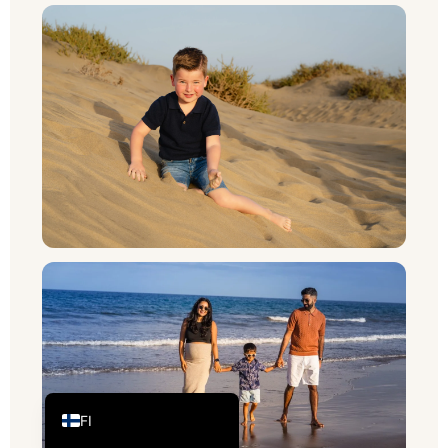
CS
PL
RU
SV
NB
DA
IT
FR
DE_CH_INFORMAL
ES
DE
EN_GB
FI