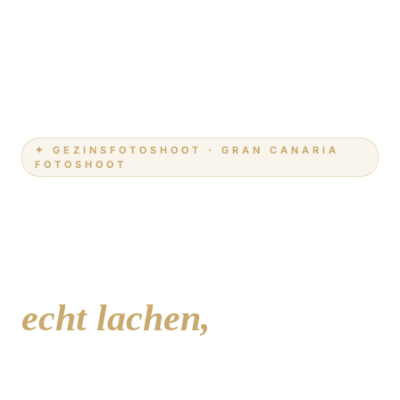
✦ GEZINSFOTOSHOOT · GRAN CANARIA
FOTOSHOOT
Familiefotoshoot
Gran Canaria —
echt lachen,
echte herinneringen