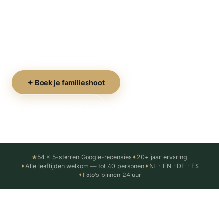
Ontspannen, vreugdevolle sessies voor gezinnen
van alle leeftijden - van peuters tot grootouders.
Vastgelegd op de mooiste locaties van Gran
Canaria in het gouden uur licht.
✦ Boek je familieshoot
Voor wie is dit? ↓
★
54 × 5-sterren Google-recensies
✦
20+ jaar ervaring
✦
Alle leeftijden welkom — tot 40 personen
✦
NL · EN · DE · ES
✦
Foto’s binnen 24 uur