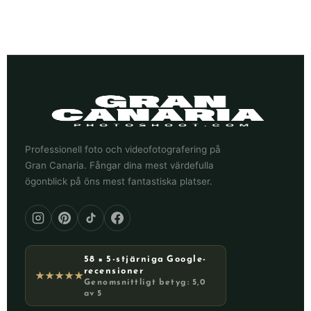
Professionell foto och videofotografering på
Gran Canaria. Fångar dina mest värdefulla
ögonblick på öns mest fantastiska platser.
58 × 5-stjärniga Google-
recensioner
★★★★★
Genomsnittligt betyg: 5,0
av 5