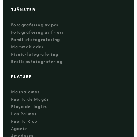
TJÄNSTER
Fotografering av par
Fotografering av frieri
Familjefotografering
Mammakläder
Picnic-fotografering
Bröllopsfotografering
PLATSER
Maspalomas
Puerto de Mogán
NL
Playa del Inglés
UK
Las Palmas
PT
Puerto Rico
Agaete
CS
Amadores