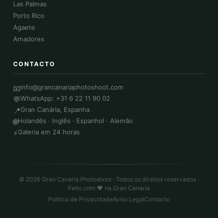
Las Palmas
Porto Rico
Agaete
Amadores
CONTACTO
info@grancanariaphotoshoot.com
📧
WhatsApp: +31 6 22 11 90 02
💬
Gran Canária, Espanha
📍
Holandês · Inglês · Espanhol · Alemão
🌐
Galeria em 24 horas
⚡
© 2026 Gran Canaria Photoshoot · Todos os direitos reservados ·
Feito com ❤️ na Gran Canaria
Política de Privacidade
Aviso Legal
Contacto