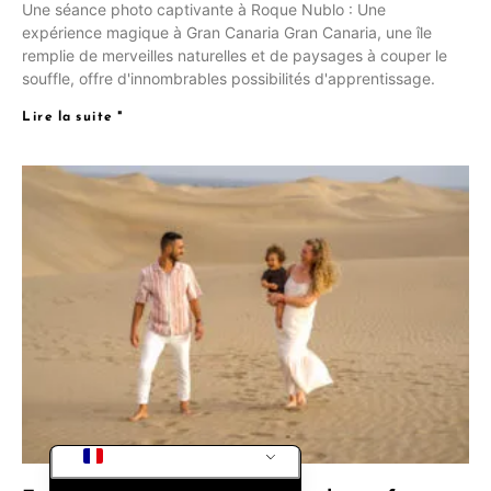
Une séance photo captivante à Roque Nublo : Une
CS
expérience magique à Gran Canaria Gran Canaria, une île
remplie de merveilles naturelles et de paysages à couper le
PL
souffle, offre d'innombrables possibilités d'apprentissage.
RU
Lire la suite "
SV
NB
FI
DA
IT
DE_CH_INFORMAL
ES
DE
EN_GB
FR