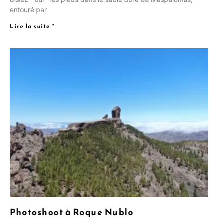
entouré par
Lire la suite "
NL
UK
Photoshoot à Roque Nublo
PT