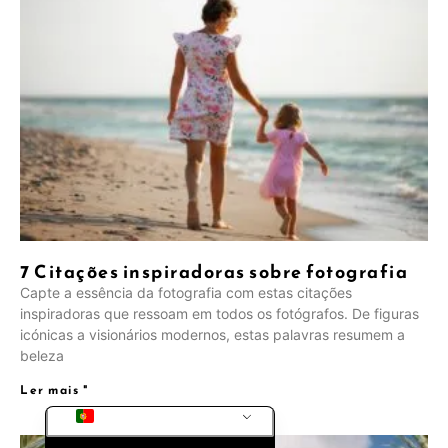
PL
RU
SV
NB
FI
DA
IT
FR
7 Citações inspiradoras sobre fotografia
DE_CH_INFORMAL
Capte a essência da fotografia com estas citações
inspiradoras que ressoam em todos os fotógrafos. De figuras
ES
icónicas a visionários modernos, estas palavras resumem a
DE
beleza
EN_GB
Ler mais "
PT