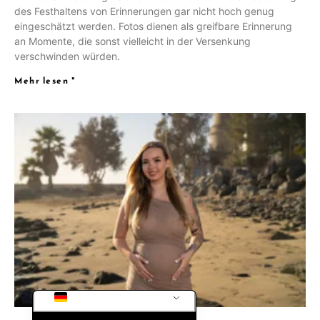
des Festhaltens von Erinnerungen gar nicht hoch genug
CS
eingeschätzt werden. Fotos dienen als greifbare Erinnerung
PL
an Momente, die sonst vielleicht in der Versenkung
verschwinden würden.
RU
Mehr lesen "
SV
NB
FI
DA
IT
FR
DE_CH_INFORMAL
ES
EN_GB
DE