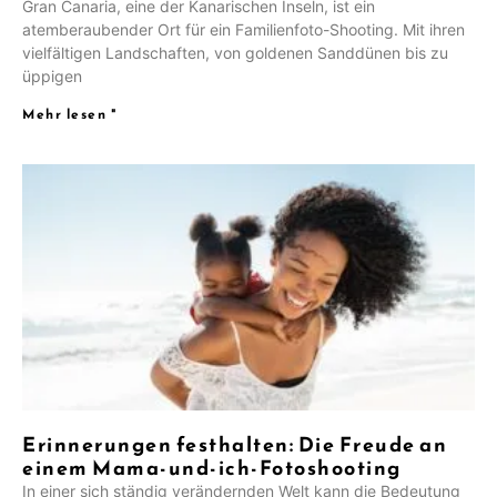
Gran Canaria, eine der Kanarischen Inseln, ist ein
atemberaubender Ort für ein Familienfoto-Shooting. Mit ihren
vielfältigen Landschaften, von goldenen Sanddünen bis zu
üppigen
Mehr lesen "
NL
Erinnerungen festhalten: Die Freude an
UK
einem Mama-und-ich-Fotoshooting
PT
In einer sich ständig verändernden Welt kann die Bedeutung