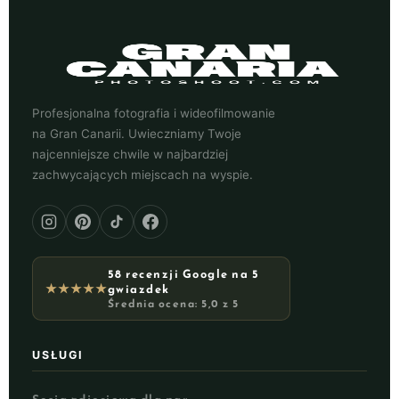
Profesjonalna fotografia i wideofilmowanie
na Gran Canarii. Uwieczniamy Twoje
najcenniejsze chwile w najbardziej
zachwycających miejscach na wyspie.
58 recenzji Google na 5
★★★★★
gwiazdek
Średnia ocena: 5,0 z 5
USŁUGI