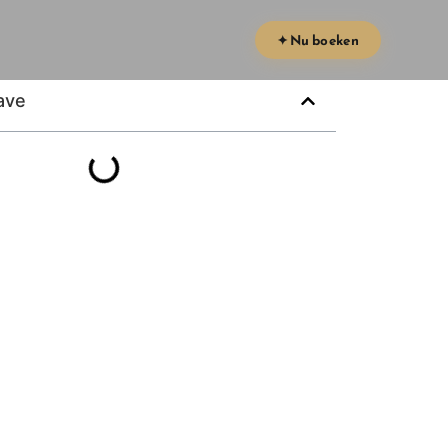
✦ Nu boeken
ave