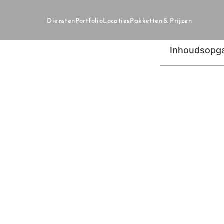
Diensten
Portfolio
Locaties
Pakketten & Prijzen
Inhoudsopg