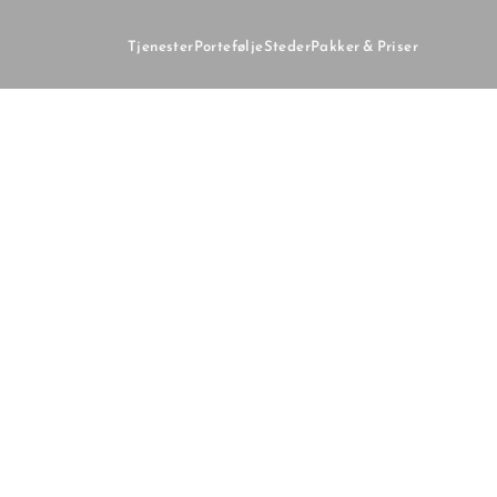
Tjenester
Portefølje
Steder
Pakker & Priser