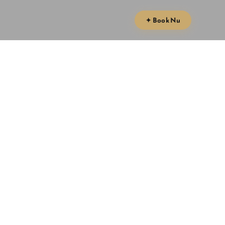
✦ Book Nu