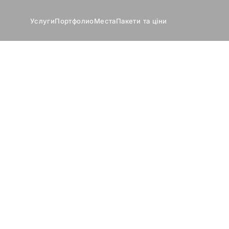
Услуги
Портфолио
Места
Пакети та ціни