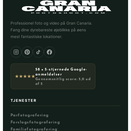
Professionel foto og video på Gran Canaria.
Fang dine dyrebareste øjeblikke på øens
mest fantastiske lokationer.
58 × 5-stjernede Google-
anmeldelser
★★★★★
Gennemsnitlig score: 5,0 ud
af 5
TJENESTER
Parfotografering
Forslagsfotografering
Familiefotografering